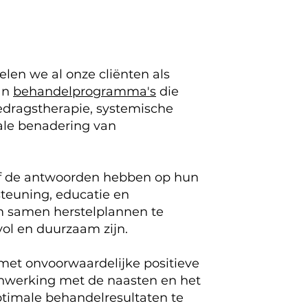
len we al onze cliënten als
an
behandelprogramma's
die
edragstherapie, systemische
ale benadering van
elf de antwoorden hebben op hun
steuning, educatie en
om samen herstelplannen te
vol en duurzaam zijn.
et onvoorwaardelijke positieve
nwerking met de naasten en het
timale behandelresultaten te