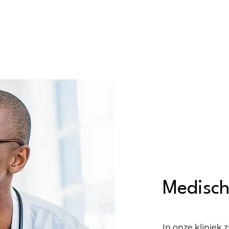
Medisch
I
n onze kliniek 